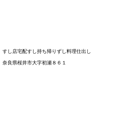
すし店
宅配すし
持ち帰りずし
料理仕出し
奈良県桜井市大字初瀬８６１