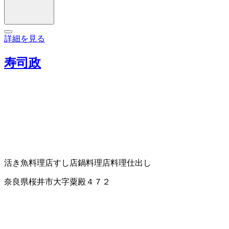
詳細を見る
寿司政
活き魚料理店
すし店
鍋料理店
料理仕出し
奈良県桜井市大字粟殿４７２