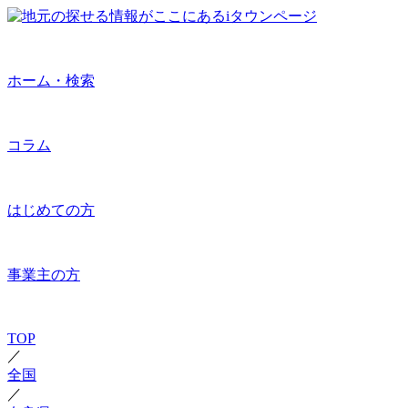
ホーム・検索
コラム
はじめての方
事業主の方
TOP
／
全国
／