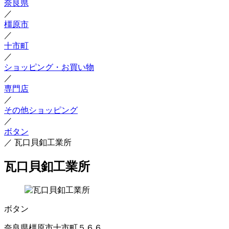
奈良県
／
橿原市
／
十市町
／
ショッピング・お買い物
／
専門店
／
その他ショッピング
／
ボタン
／
瓦口貝釦工業所
瓦口貝釦工業所
ボタン
奈良県橿原市十市町５６６