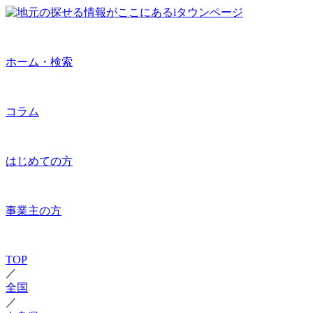
ホーム・検索
コラム
はじめての方
事業主の方
TOP
／
全国
／