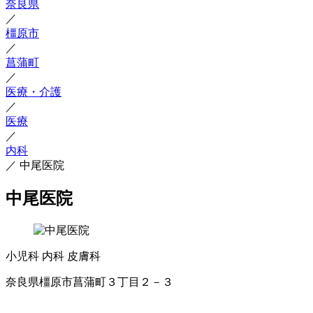
奈良県
／
橿原市
／
菖蒲町
／
医療・介護
／
医療
／
内科
／
中尾医院
中尾医院
小児科
内科
皮膚科
奈良県橿原市菖蒲町３丁目２－３