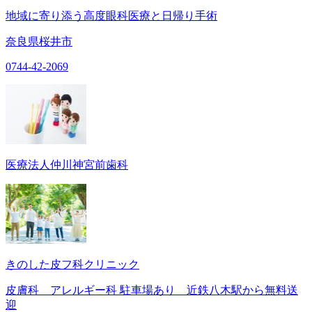
地域に寄り添う高度眼科医療と日帰り手術
奈良県桜井市
0744-42-2069
医療法人仲川神宮前歯科
きのした皮フ科クリニック
皮膚科 アレルギー科 駐車場あり 近鉄八木駅から無料送
迎