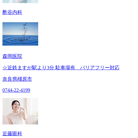
酢谷内科
森岡医院
☆近鉄ますが駅より3分 駐車場有 バリアフリー対応
奈良県橿原市
0744-22-4199
近藤眼科