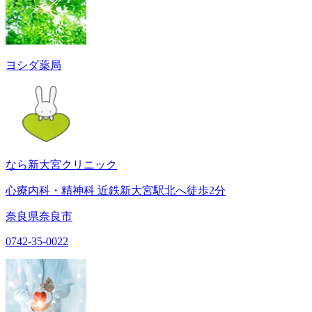
ヨシダ薬局
なら新大宮クリニック
心療内科・精神科 近鉄新大宮駅北へ徒歩2分
奈良県奈良市
0742-35-0022