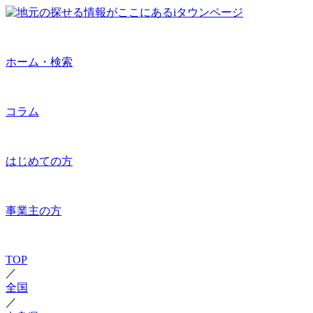
ホーム・検索
コラム
はじめての方
事業主の方
TOP
／
全国
／