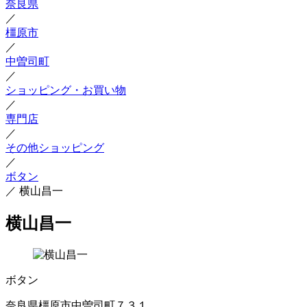
奈良県
／
橿原市
／
中曽司町
／
ショッピング・お買い物
／
専門店
／
その他ショッピング
／
ボタン
／
横山昌一
横山昌一
ボタン
奈良県橿原市中曽司町７３１