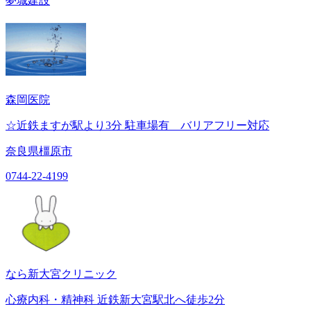
夢城建設
森岡医院
☆近鉄ますが駅より3分 駐車場有 バリアフリー対応
奈良県橿原市
0744-22-4199
なら新大宮クリニック
心療内科・精神科 近鉄新大宮駅北へ徒歩2分