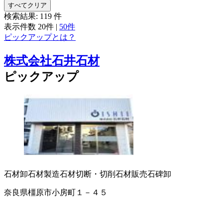
すべてクリア
検索結果:
119
件
表示件数
20件
|
50件
ピックアップとは？
株式会社石井石材
ピックアップ
石材卸
石材製造
石材切断・切削
石材販売
石碑卸
奈良県橿原市小房町１－４５