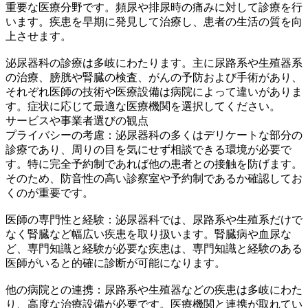
重要な医療分野です。頻尿や排尿時の痛みに対して診療を行
います。疾患を早期に発見して治療し、患者の生活の質を向
上させます。
泌尿器科の診療は多岐にわたります。主に尿路系や生殖器系
の治療、膀胱や腎臓の検査、がんの予防および手術があり、
それぞれ医師の技術や医療設備は病院によって違いがありま
す。症状に応じて最適な医療機関を選択してください。
サービスや事業者選びの観点
プライバシーの考慮：泌尿器科の多くはデリケートな部分の
診療であり、周りの目を気にせず相談できる環境が必要で
す。特に完全予約制であれば他の患者との接触を防げます。
そのため、防音性の高い診察室や予約制であるか確認してお
くのが重要です。
医師の専門性と経験：泌尿器科では、尿路系や生殖系だけで
なく腎臓など幅広い疾患を取り扱います。腎臓病や血尿な
ど、専門知識と経験が必要な疾患は、専門知識と経験のある
医師がいると的確に診断が可能になります。
他の病院との連携：尿路系や生殖器などの疾患は多岐にわた
り、高度な治療設備が必要です。医療機関と連携が取れてい