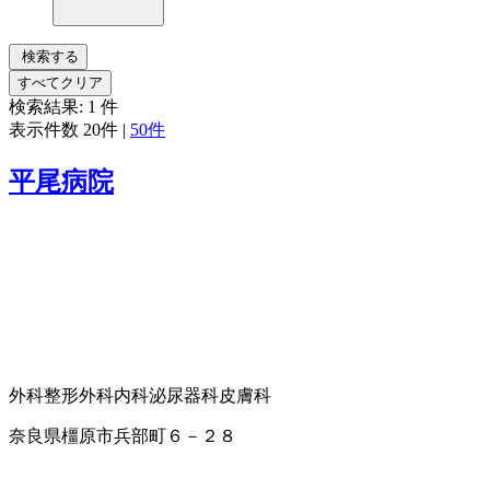
検索する
すべてクリア
検索結果:
1
件
表示件数
20件
|
50件
平尾病院
外科
整形外科
内科
泌尿器科
皮膚科
奈良県橿原市兵部町６－２８