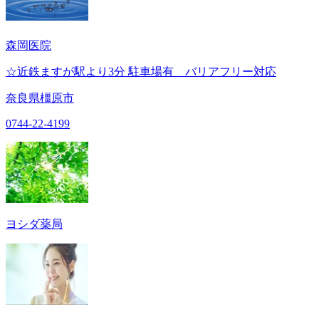
森岡医院
☆近鉄ますが駅より3分 駐車場有 バリアフリー対応
奈良県橿原市
0744-22-4199
ヨシダ薬局