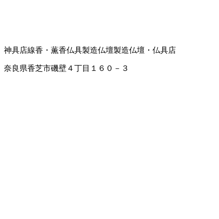
神具店
線香・薫香
仏具製造
仏壇製造
仏壇・仏具店
奈良県香芝市磯壁４丁目１６０－３