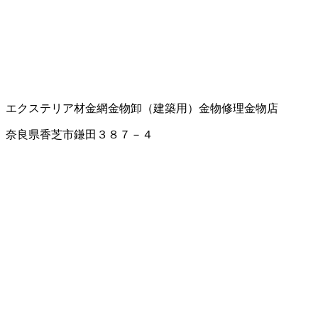
エクステリア材
金網
金物卸（建築用）
金物修理
金物店
奈良県香芝市鎌田３８７－４