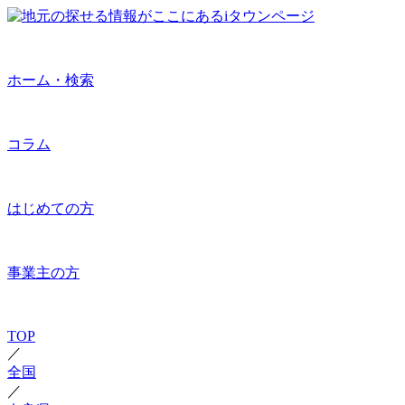
ホーム・検索
コラム
はじめての方
事業主の方
TOP
／
全国
／