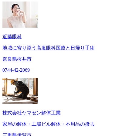
近藤眼科
地域に寄り添う高度眼科医療と日帰り手術
奈良県桜井市
0744-42-2069
株式会社ヤマゼン解体工業
家屋の解体・工場ビル解体・不用品の撤去
三重県伊賀市