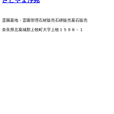
霊園
墓地・霊園管理
石材販売
石碑販売
墓石販売
奈良県北葛城郡上牧町大字上牧１５９８－１