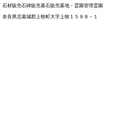
石材販売
石碑販売
墓石販売
墓地・霊園管理
霊園
奈良県北葛城郡上牧町大字上牧１５９８－１