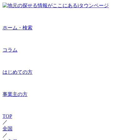
ホーム・検索
コラム
はじめての方
事業主の方
TOP
／
全国
／