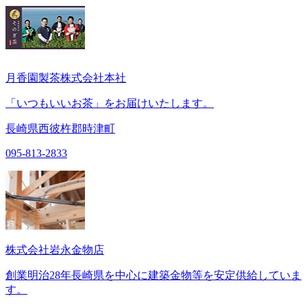
月香園製茶株式会社本社
「いつもいいお茶」をお届けいたします。
長崎県西彼杵郡時津町
095-813-2833
株式会社岩永金物店
創業明治28年長崎県を中心に建築金物等を安定供給していま
す。