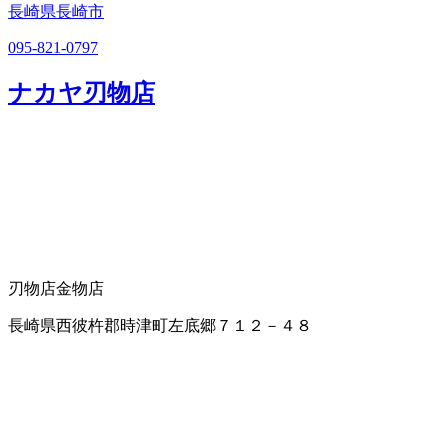
長崎県長崎市
095-821-0797
ナカヤ刃物店
刃物店
金物店
長崎県西彼杵郡時津町左底郷７１２－４８