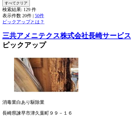
すべてクリア
検索結果:
129
件
表示件数
20件
|
50件
ピックアップとは？
三共アメニテクス株式会社長崎サービ
ピックアップ
消毒業
白あり駆除業
長崎県諫早市津久葉町９９－１６