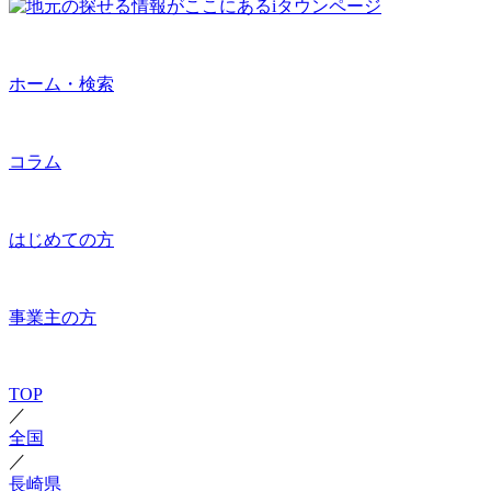
ホーム・検索
コラム
はじめての方
事業主の方
TOP
／
全国
／
長崎県