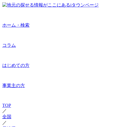
ホーム・検索
コラム
はじめての方
事業主の方
TOP
／
全国
／