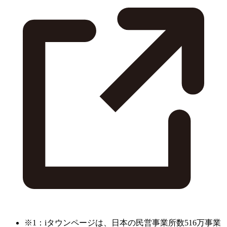
※1：iタウンページは、日本の民営事業所数516万事業