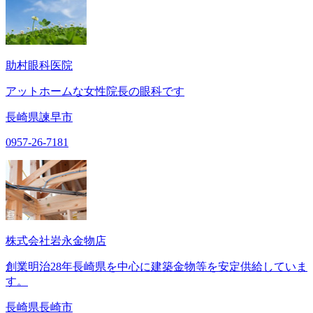
助村眼科医院
アットホームな女性院長の眼科です
長崎県諫早市
0957-26-7181
株式会社岩永金物店
創業明治28年長崎県を中心に建築金物等を安定供給していま
す。
長崎県長崎市