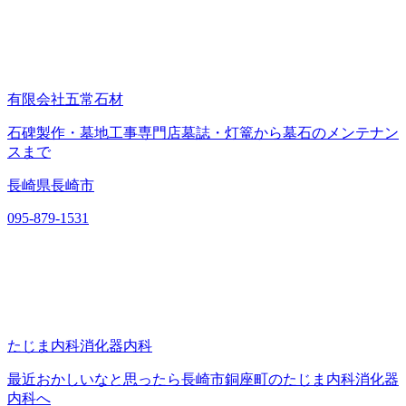
有限会社五常石材
石碑製作・墓地工事専門店墓誌・灯篭から墓石のメンテナン
スまで
長崎県長崎市
095-879-1531
たじま内科消化器内科
最近おかしいなと思ったら長崎市銅座町のたじま内科消化器
内科へ