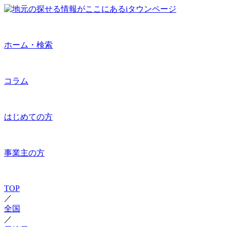
ホーム・検索
コラム
はじめての方
事業主の方
TOP
／
全国
／