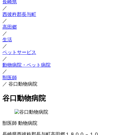
長崎県
／
西彼杵郡長与町
／
高田郷
／
生活
／
ペットサービス
／
動物病院・ペット病院
／
獣医師
／
谷口動物病院
谷口動物病院
獣医師
動物病院
長崎県西彼杵郡長与町高田郷１８００－１０