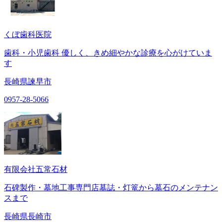
くぼ歯科医院
歯科・小児歯科 優しく、きめ細やかな診療を心がけていま
す
長崎県諫早市
0957-28-5066
有限会社五常石材
石碑製作・墓地工事専門店墓誌・灯篭から墓石のメンテナン
スまで
長崎県長崎市