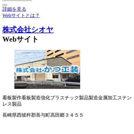
詳細を見る
Webサイトとは？
株式会社シオヤ
Webサイト
看板製作
看板製造
強化プラスチック製品製造
金属加工
ステン
レス製品
長崎県西彼杵郡長与町高田郷３４５５