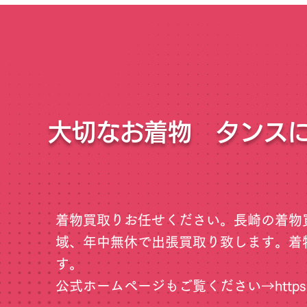
大切なお着物 タンス
着物買取りお任せください。長崎の着物
域、年中無休で出張買取り致します。着
す。
公式ホームページもご覧ください→
http