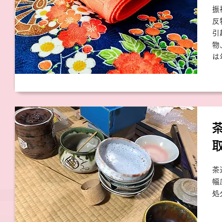
振
反
引
物
は
茶
幅
処