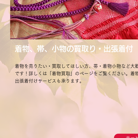
着物、帯、小物の買取り・出張着付
着物を売りたい・買取してほしい方、帯・着物小物など大
です！詳しくは「着物買取」のページをご覧ください。着
出張着付けサービスも承ります。
サー