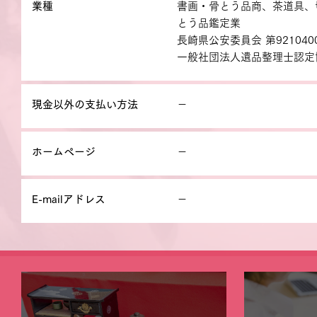
業種
書画・骨とう品商、茶道具、
とう品鑑定業
長崎県公安委員会 第9210400
一般社団法人遺品整理士認定協会
現金以外の支払い方法
－
ホームページ
－
E-mailアドレス
－