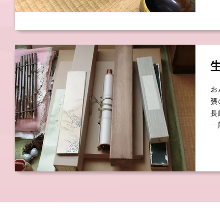
お
張
長
一