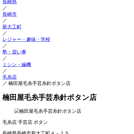
長崎県
／
長崎市
／
新大工町
／
レジャー・趣味・学校
／
塾・習い事
／
ミシン・編機
／
毛糸店
／
楠田屋毛糸手芸糸針ボタン店
楠田屋毛糸手芸糸針ボタン店
毛糸店
手芸店
ボタン
長崎県長崎市新大工町４－１５