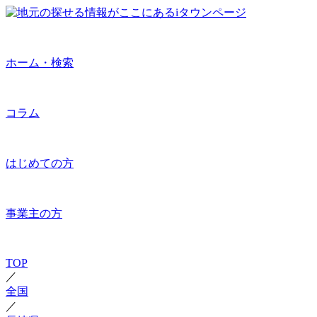
ホーム・検索
コラム
はじめての方
事業主の方
TOP
／
全国
／