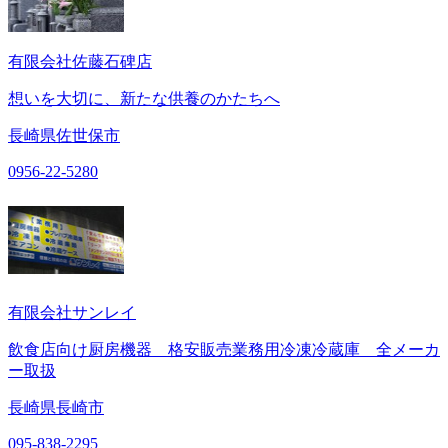
有限会社佐藤石碑店
想いを大切に、新たな供養のかたちへ
長崎県佐世保市
0956-22-5280
有限会社サンレイ
飲食店向け厨房機器 格安販売業務用冷凍冷蔵庫 全メーカ
ー取扱
長崎県長崎市
095-838-2295