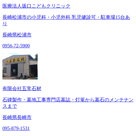
医療法人坂口こどもクリニック
長崎松浦市の小児科・小児外科 乳児健診可・駐車場15台あ
り
長崎県松浦市
0956-72-5900
有限会社五常石材
石碑製作・墓地工事専門店墓誌・灯篭から墓石のメンテナン
スまで
長崎県長崎市
095-879-1531