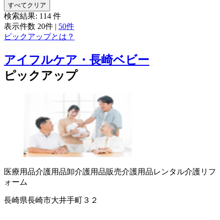
すべてクリア
検索結果:
114
件
表示件数
20件
|
50件
ピックアップとは？
アイフルケア・長崎ベビー
ピックアップ
医療用品
介護用品卸
介護用品販売
介護用品レンタル
介護リフ
ォーム
長崎県長崎市大井手町３２