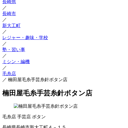
長崎県
／
長崎市
／
新大工町
／
レジャー・趣味・学校
／
塾・習い事
／
ミシン・編機
／
毛糸店
／
楠田屋毛糸手芸糸針ボタン店
楠田屋毛糸手芸糸針ボタン店
毛糸店
手芸店
ボタン
長崎県長崎市新大工町４－１５