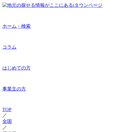
ホーム・検索
コラム
はじめての方
事業主の方
TOP
／
全国
／