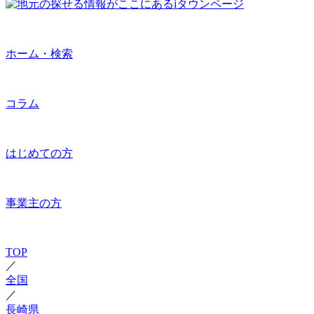
ホーム・検索
コラム
はじめての方
事業主の方
TOP
／
全国
／
長崎県