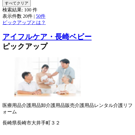
すべてクリア
検索結果:
100
件
表示件数
20件
|
50件
ピックアップとは？
アイフルケア・長崎ベビー
ピックアップ
医療用品
介護用品卸
介護用品販売
介護用品レンタル
介護リフ
ォーム
長崎県長崎市大井手町３２