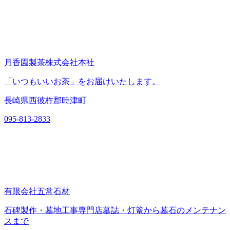
月香園製茶株式会社本社
「いつもいいお茶」をお届けいたします。
長崎県西彼杵郡時津町
095-813-2833
有限会社五常石材
石碑製作・墓地工事専門店墓誌・灯篭から墓石のメンテナン
スまで