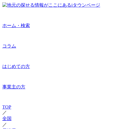
ホーム・検索
コラム
はじめての方
事業主の方
TOP
／
全国
／