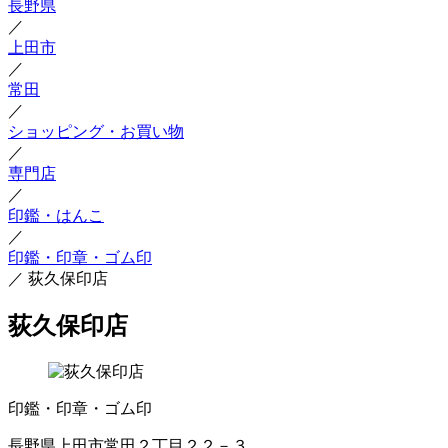
長野県
／
上田市
／
常田
／
ショッピング・お買い物
／
専門店
／
印鑑・はんこ
／
印鑑・印章・ゴム印
／
荻久保印店
荻久保印店
印鑑・印章・ゴム印
長野県上田市常田２丁目２２－３