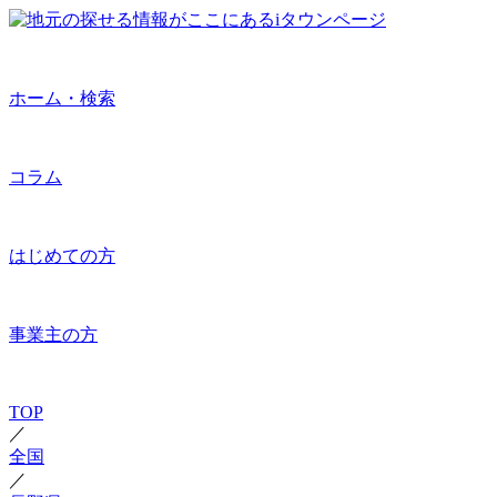
ホーム・検索
コラム
はじめての方
事業主の方
TOP
／
全国
／