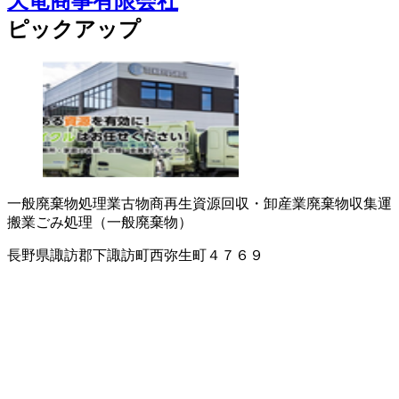
天竜商事有限会社
ピックアップ
一般廃棄物処理業
古物商
再生資源回収・卸
産業廃棄物収集運
搬業
ごみ処理（一般廃棄物）
長野県諏訪郡下諏訪町西弥生町４７６９