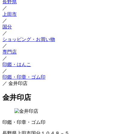
長野県
／
上田市
／
国分
／
ショッピング・お買い物
／
専門店
／
印鑑・はんこ
／
印鑑・印章・ゴム印
／
金井印店
金井印店
印鑑・印章・ゴム印
長野県上田市国分１０４８－５