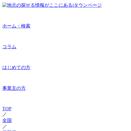
ホーム・検索
コラム
はじめての方
事業主の方
TOP
／
全国
／