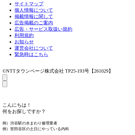
サイトマップ
個人情報について
掲載情報に関して
広告掲載のご案内
広告・サービス取扱い規約
利用規約
お知らせ
運営会社について
緊急時はこちら
©NTTタウンページ株式会社 TP25-193号【261029】
こんにちは！
何をお探しですか？
例）渋谷駅の水まわり修理業者
例）世田谷区の土日にやっている内科