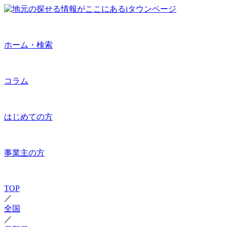
ホーム・検索
コラム
はじめての方
事業主の方
TOP
／
全国
／