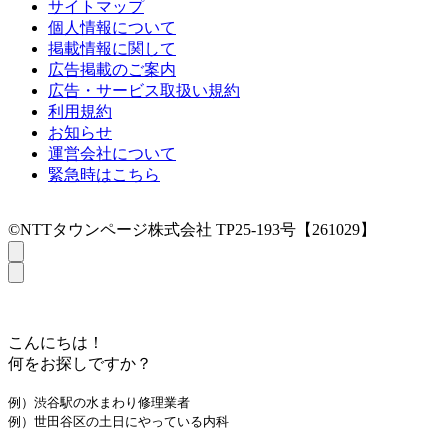
サイトマップ
個人情報について
掲載情報に関して
広告掲載のご案内
広告・サービス取扱い規約
利用規約
お知らせ
運営会社について
緊急時はこちら
©NTTタウンページ株式会社 TP25-193号【261029】
こんにちは！
何をお探しですか？
例）渋谷駅の水まわり修理業者
例）世田谷区の土日にやっている内科