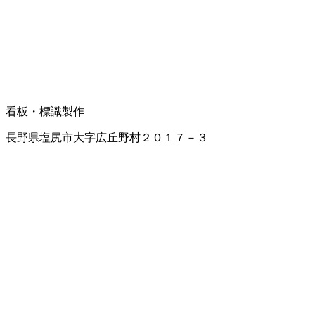
看板・標識製作
長野県塩尻市大字広丘野村２０１７－３