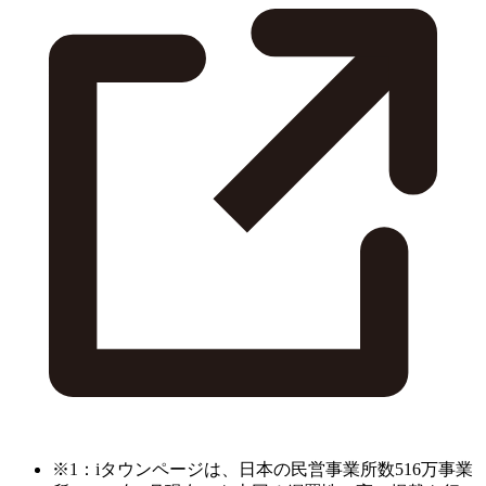
※1：iタウンページは、日本の民営事業所数516万事業