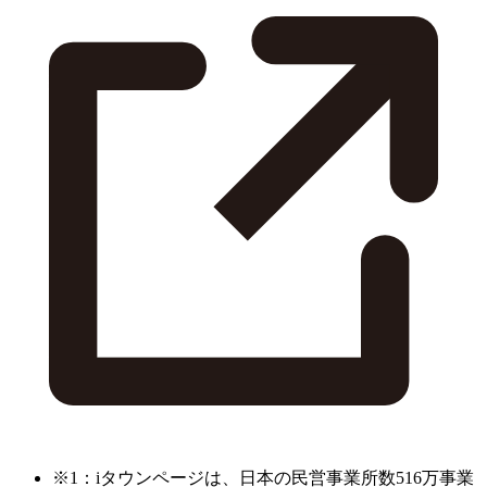
※1：iタウンページは、日本の民営事業所数516万事業