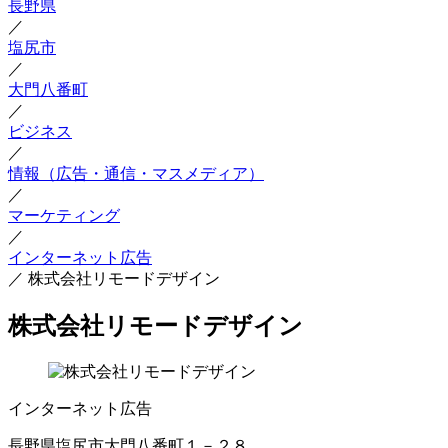
長野県
／
塩尻市
／
大門八番町
／
ビジネス
／
情報（広告・通信・マスメディア）
／
マーケティング
／
インターネット広告
／
株式会社リモードデザイン
株式会社リモードデザイン
インターネット広告
長野県塩尻市大門八番町１－２８