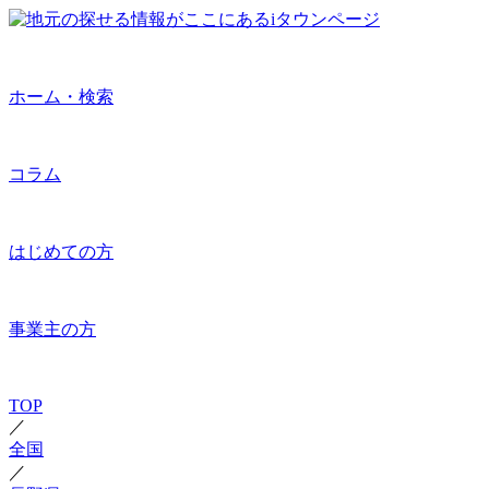
ホーム・検索
コラム
はじめての方
事業主の方
TOP
／
全国
／