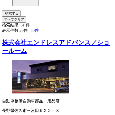
検索する
すべてクリア
検索結果:
61
件
表示件数
20件
|
50件
株式会社エンドレスアドバンス／ショ
ールーム
自動車整備
自動車部品・用品店
長野県佐久市三河田５２２－３