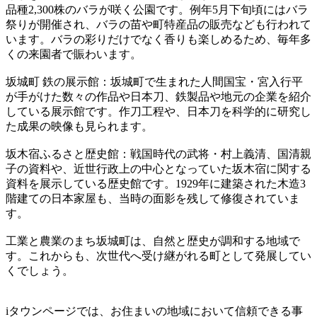
品種2,300株のバラが咲く公園です。例年5月下旬頃にはバラ
祭りが開催され、バラの苗や町特産品の販売なども行われて
います。バラの彩りだけでなく香りも楽しめるため、毎年多
くの来園者で賑わいます。
坂城町 鉄の展示館：坂城町で生まれた人間国宝・宮入行平
が手がけた数々の作品や日本刀、鉄製品や地元の企業を紹介
している展示館です。作刀工程や、日本刀を科学的に研究し
た成果の映像も見られます。
坂木宿ふるさと歴史館：戦国時代の武将・村上義清、国清親
子の資料や、近世行政上の中心となっていた坂木宿に関する
資料を展示している歴史館です。1929年に建築された木造3
階建ての日本家屋も、当時の面影を残して修復されていま
す。
工業と農業のまち坂城町は、自然と歴史が調和する地域で
す。これからも、次世代へ受け継がれる町として発展してい
くでしょう。
iタウンページでは、お住まいの地域において信頼できる事