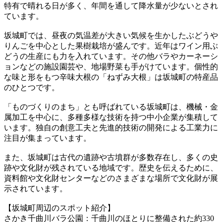
特有で晴れる日が多く、年間を通して降水量が少ないとされ
ています。
坂城町では、昼夜の気温差が大きい気候を生かしたぶどうや
りんごを中心とした果樹栽培が盛んです。近年はワイン用ぶ
どうの生産にも力を入れています。その他バラやカーネーシ
ョンなどの施設園芸や、地場野菜も手がけています。個性的
な味と形をもつ辛味大根の「ねずみ大根」は坂城町の特産品
のひとつです。
「ものづくりのまち」とも呼ばれている坂城町は、機械・金
属加工を中心に、多種多様な技術を持つ中小企業が集積して
います。独自の創意工夫と先進的技術の開発による工業力に
注目が集まっています。
また、坂城町は古代の遺跡や古墳群が多数存在し、多くの史
跡や文化財が残されている地域です。歴史を伝えるために、
資料館や文化財センターなどのさまざまな場所で文化財が展
示されています。
【坂城町周辺のスポット紹介】
さかき千曲川バラ公園：千曲川のほとりに整備された約330