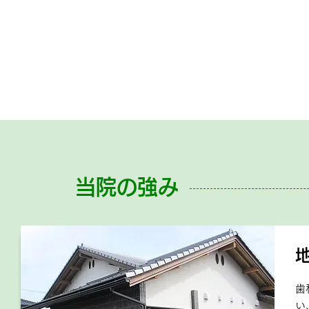
当院の強み
歯
い