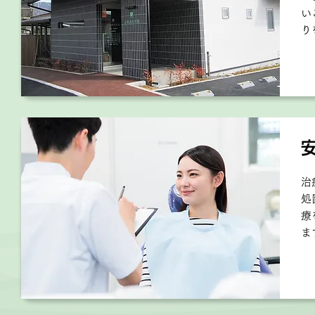
い
り
治
処
療
ま