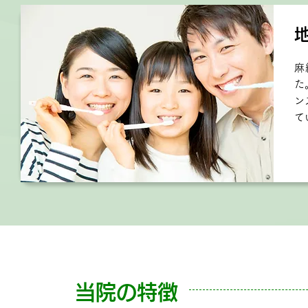
麻
た
ン
て
当院の特徴