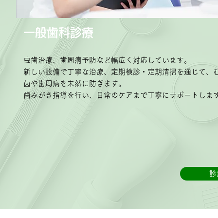
一般歯科診療
虫歯治療、歯周病予防など幅広く対応しています。
新しい設備で丁寧な治療、定期検診・定期清掃を通じて、
歯や歯周病を未然に防ぎます。
歯みがき指導を行い、日常のケアまで丁寧にサポートしま
診