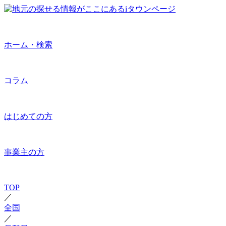
ホーム・検索
コラム
はじめての方
事業主の方
TOP
／
全国
／