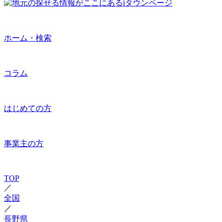
ホーム・検索
コラム
はじめての方
事業主の方
TOP
／
全国
／
長野県