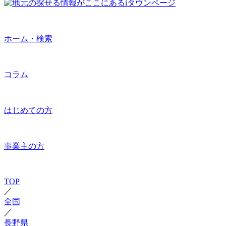
ホーム・検索
コラム
はじめての方
事業主の方
TOP
／
全国
／
長野県