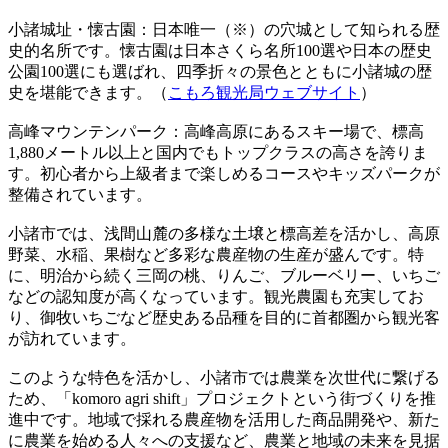
小諸城址・懐古園：日本唯一（※）の穴城として知られる歴
史的名所です。懐古園は日本さくら名所100選や日本の歴史
公園100選にも選ばれ、四季折々の景色とともに小諸城の歴
史を堪能できます。（
こもろ観光局ウェブサイト
）
高峰マウンテンパーク：高峰高原にあるスキー場で、標高
1,880メートル以上と国内でもトップクラスの高さを誇りま
す。初心者から上級者まで楽しめるコースやキッズパークが
整備されています。
小諸市では、浅間山麓の多様な土壌と標高差を活かし、高原
野菜、水稲、果樹など多彩な農産物の生産が盛んです。特
に、明治から続く三岡の桃、りんご、ブルーベリー、いちご
などの認知度が高くなっています。観光農園も充実してお
り、御牧いちごなど歴史ある品種を目的に首都圏から観光客
が訪れています。
このような特色を活かし、小諸市では農業を次世代に繋げる
ため、「komoro agri shift」プロジェクトという街づくりを推
進中です。地域で採れる農産物を活用した商品開発や、新た
に農業を始める人々への支援など、農業と地域の未来を見据