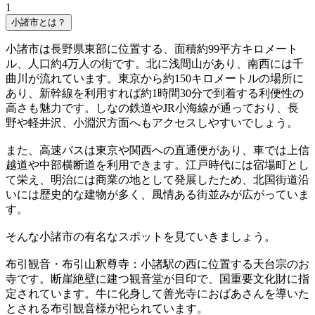
1
小諸市とは？
小諸市は長野県東部に位置する、面積約99平方キロメート
ル、人口約4万人の街です。北に浅間山があり、南西には千
曲川が流れています。東京から約150キロメートルの場所に
あり、新幹線を利用すれば約1時間30分で到着する利便性の
高さも魅力です。しなの鉄道やJR小海線が通っており、長
野や軽井沢、小淵沢方面へもアクセスしやすいでしょう。
また、高速バスは東京や関西への直通便があり、車では上信
越道や中部横断道を利用できます。江戸時代には宿場町とし
て栄え、明治には商業の地として発展したため、北国街道沿
いには歴史的な建物が多く、風情ある街並みが広がっていま
す。
そんな小諸市の有名なスポットを見ていきましょう。
布引観音・布引山釈尊寺：小諸駅の西に位置する天台宗のお
寺です。断崖絶壁に建つ観音堂が目印で、国重要文化財に指
定されています。牛に化身して善光寺におばあさんを導いた
とされる布引観音様が祀られています。