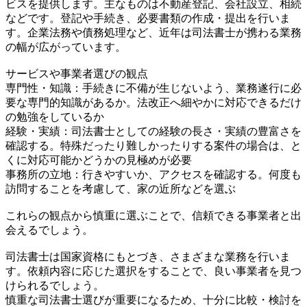
ビスを提供します。主なものは不動産登記、会社設立、相続
などです。登記や手続き、必要書類の作成・提出を行いま
す。企業法務や債務処理など、近年は司法書士が携わる業務
の幅が広がっています。
サービスや事業者選びの観点
専門性・知識：手続きに不備が生じないよう、業務遂行に必
要な専門的知識があるか。法改正へ細やかに対応できるだけ
の勉強をしているか
経験・実績：司法書士としての経験の長さ・実績の豊富さを
確認する。特殊だったり難しかったりする案件の場合は、と
くに対応可能かどうかの見極めが必要
事務所の立地：行きやすいか、アクセスを確認する。何度も
訪問することを考慮して、家の近所などを選ぶ
これらの観点から慎重に選ぶことで、信頼できる事業者と出
会えるでしょう。
司法書士は国家資格にもとづき、さまざまな業務を行いま
す。依頼内容に応じた選択をすることで、良い事業者を見つ
けられるでしょう。
慎重な司法書士選びが重要になるため、十分に比較・検討を