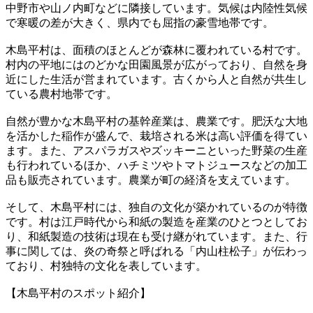
中野市や山ノ内町などに隣接しています。気候は内陸性気候
で寒暖の差が大きく、県内でも屈指の豪雪地帯です。
木島平村は、面積のほとんどが森林に覆われている村です。
村内の平地にはのどかな田園風景が広がっており、自然を身
近にした生活が営まれています。古くから人と自然が共生し
ている農村地帯です。
自然が豊かな木島平村の基幹産業は、農業です。肥沃な大地
を活かした稲作が盛んで、栽培される米は高い評価を得てい
ます。また、アスパラガスやズッキーニといった野菜の生産
も行われているほか、ハチミツやトマトジュースなどの加工
品も販売されています。農業が町の経済を支えています。
そして、木島平村には、独自の文化が築かれているのが特徴
です。村は江戸時代から和紙の製造を産業のひとつとしてお
り、和紙製造の技術は現在も受け継がれています。また、行
事に関しては、炎の奇祭と呼ばれる「内山柱松子」が伝わっ
ており、村独特の文化を表しています。
【木島平村のスポット紹介】