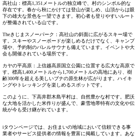
高社山：標高1,351メートルの独立峰で、村のシンボル的な
存在です。春から秋にかけては登山が楽しめ、山頂からは眼
下の雄大な景色を一望できます。初心者も登りやすいルート
が整備されている山です。
Theきじまスノーパーク：高社山の斜面に広がるスキー場で
す。スキーやスノーボードが楽しめるだけでなく、キャンプ
場や、予約制のバレルサウナも備えています。イベントや大
会も開催されている場所です。
カヤの平高原：上信越高原国立公園に位置する広大な高原で
す。標高1,400メートルから1,700メートルの高地にあり、樹
齢300年を超える美しいブナの原生林が広がります。ハイキ
ングやトレッキングを楽しめるスポットです。
このように、下高井郡木島平村は、自然豊かな村です。肥沃
な大地を活かした米作りが盛んで、豪雪地帯特有の文化や伝
統が今も受け継がれています。
iタウンページでは、お住まいの地域において信頼できる事
業者やサービス提供者の情報を豊富に掲載しています。あな