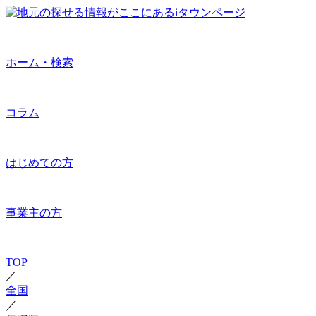
ホーム・検索
コラム
はじめての方
事業主の方
TOP
／
全国
／