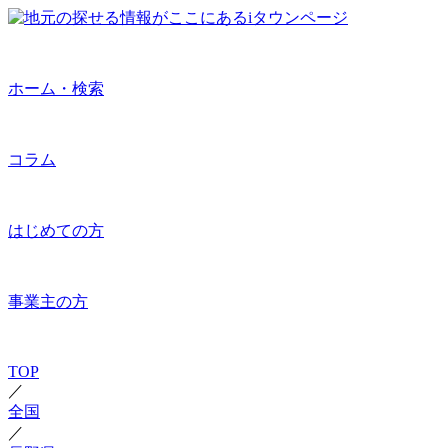
ホーム・検索
コラム
はじめての方
事業主の方
TOP
／
全国
／