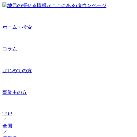
ホーム・検索
コラム
はじめての方
事業主の方
TOP
／
全国
／