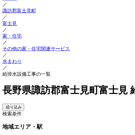
／
諏訪郡富士見町
／
富士見
／
家・住宅
／
その他の家・住宅関連サービス
／
水まわり
／
給排水設備工事の一覧
長野県諏訪郡富士見町富士見 
絞り込み
検索条件
地域
エリア・駅