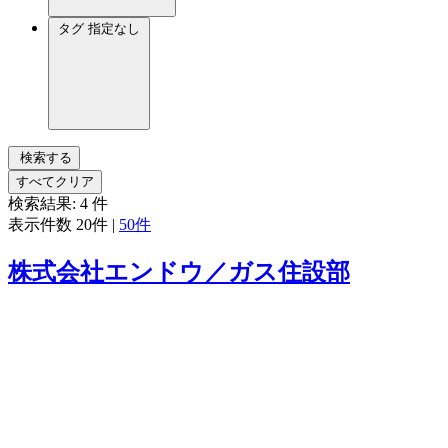
タグ
指定なし
検索する
すべてクリア
検索結果:
4
件
表示件数
20件
|
50件
株式会社エンドウ／ガス住設部