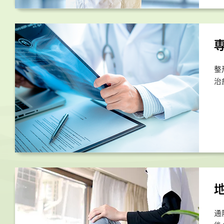
整
治
通