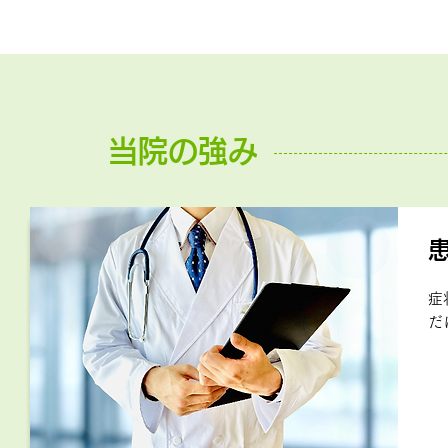
当院の強み
症
だ