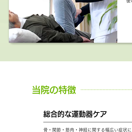
後
当院の特徴
総合的な運動器ケア
POINT
01
骨・関節・筋肉・神経に関する幅広い症状に