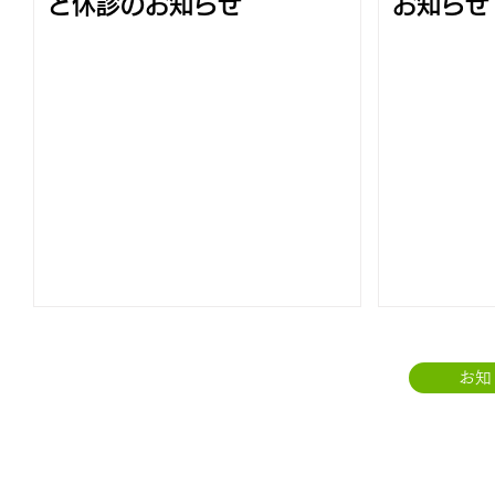
と休診のお知らせ
お知
年8月1
16日（
お知