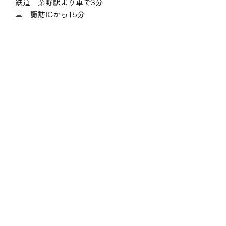
鉄道 茅野駅より車で3分
車 諏訪ICから15分