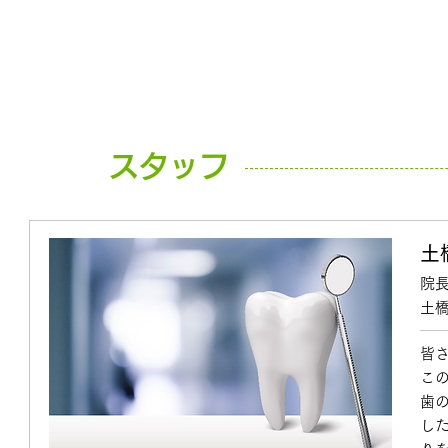
スタッフ
土
院
土
皆
こ
歯
し