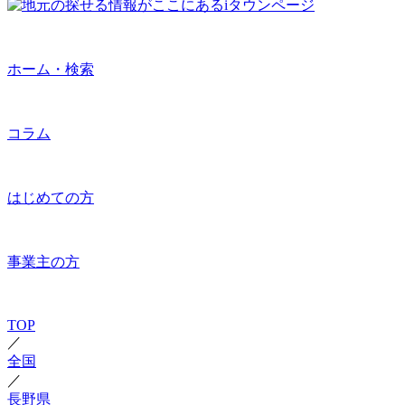
ホーム・検索
コラム
はじめての方
事業主の方
TOP
／
全国
／
長野県