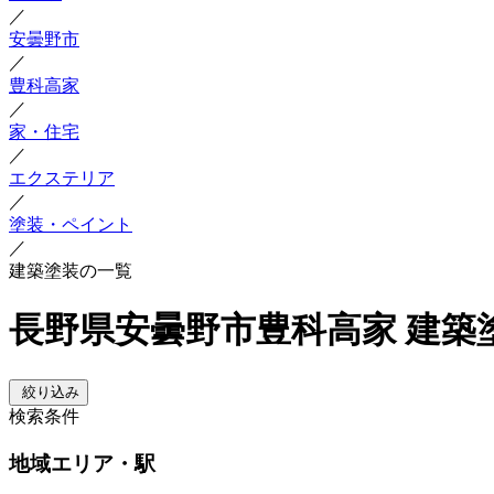
／
安曇野市
／
豊科高家
／
家・住宅
／
エクステリア
／
塗装・ペイント
／
建築塗装の一覧
長野県安曇野市豊科高家 建築
絞り込み
検索条件
地域
エリア・駅