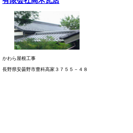
有限会社高木瓦店
かわら
屋根工事
長野県安曇野市豊科高家３７５５－４８